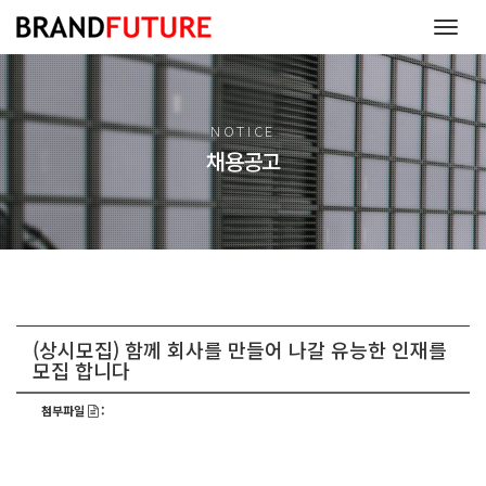
T
o
g
g
l
NOTICE
e
채용공고
n
a
v
i
g
a
t
i
o
(상시모집) 함께 회사를 만들어 나갈 유능한 인재를
n
모집 합니다
첨부파일
: