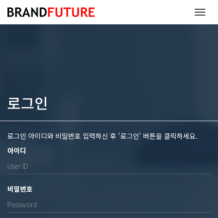
T
o
g
g
l
e
n
a
v
로그인
i
g
a
t
로그인 아이디와 비밀번호 입력하신 후 '로그인' 버튼을 클릭하세요.
i
o
아이디
n
비밀번호